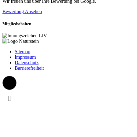
Wir freuen uns über Ihre Bewertung bei Google.
Bewertung Ansehen
Mitgliedschaften
Sitemap
Impressum
Datenschutz
Barrierefreiheit
Aktuelle Information
Liebe Besucher, aufgrund politischer Ent­scheidungen und dem
damit ver­bundenen Wegfall zahlreicher Park­plätze an der Nadorster
Straße möchten wir Sie darauf hin­weisen, dass Sie hinter unserem