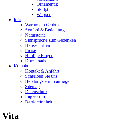
Ornamentik
Skulptur
Wappen
Info
Warum ein Grabmal
Symbol & Bedeutung
Natursteine
Sinnsprüche zum Gedenken
Hausschriften
Preise
Häufige Fragen
Downloads
Kontakt
Kontakt & Anfahrt
Schreiben Sie uns
Beratungstermin anfragen
Sitemap
Datenschutz
Impressum
Barrierefreiheit
Vita