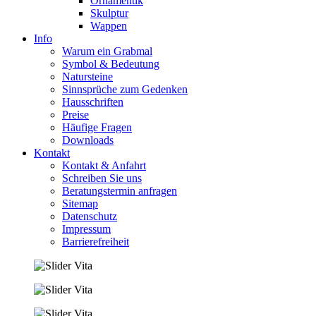
Ornamentik
Skulptur
Wappen
Info
Warum ein Grabmal
Symbol & Bedeutung
Natursteine
Sinnsprüche zum Gedenken
Hausschriften
Preise
Häufige Fragen
Downloads
Kontakt
Kontakt & Anfahrt
Schreiben Sie uns
Beratungstermin anfragen
Sitemap
Datenschutz
Impressum
Barrierefreiheit