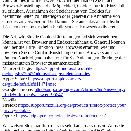
von Cookies informiert werden. Außerdem haben Sie in den
Browser-Einstellungen die Möglichkeit, Cookies nur im Einzelfall
zu erlauben, Ausnahmen der Speicherung von Cookies für
bestimmte Seiten zu hinterlegen oder generell die Annahme von
Cookies zu verweigern. Dort können Sie auch das automatische
Löschen der Cookies beim Schließen des Browsers aktivieren.
Die Art, wie Sie die Cookie-Einstellungen bei sich vornehmen
können, ist von Browser und Endgerät abhängig. Generell können
Sie über die Hilfe-Funktion Ihres Browsers erfahren, wie und
inwiefern Sie die Cookie-Einstellungen Ihres Browsers anpassen
können. Nachfolgend haben wir für Sie Anleitungen für einige der
meistgenutzten Browser zusammengestellt:
Microsoft Edge:
https://support.microsoft.com/de-
de/help/4027947/microsoft-edge-delete-cookies
Apple Safari:
https://support.apple.com/de-
de/guide/safari/sfri11471/mac
Google Chrome:
http://support.google.com/chrome/bin/answer.py?
hl=de&hlrm=en&answer=95647
Mozilla
Firefox:
https://support.mozilla.org/de/products/firefox/protect-your-
privacy/cookies
Opera:
https://help.opera.com/de/latest/web-preferences/
Wir weisen Sie daraufhin, dass es sein kann, dass unsere Webseite
nicht mehr oder eingeschränkt funktioniert, wenn Sie Cookies