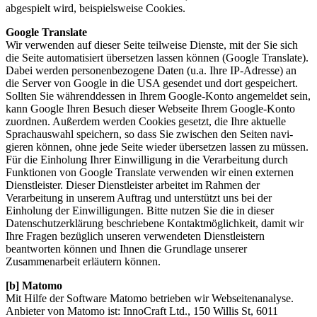
abgespielt wird, beispielsweise Cookies.
Google Translate
Wir verwenden auf dieser Seite teilweise Dienste, mit der Sie sich
die Seite automatisiert übersetzen lassen können (Google Translate).
Dabei werden personenbezogene Daten (u.a. Ihre IP-Adresse) an
die Server von Google in die USA gesendet und dort gespeichert.
Sollten Sie während­des­sen in Ihrem Google-Konto an­ge­meldet sein,
kann Google Ihren Be­such dieser Web­seite Ihrem Google-Konto
zu­ordnen. Außer­dem werden Cookies gesetzt, die Ihre aktu­elle
Sprach­aus­wahl speichern, so dass Sie zwischen den Seiten navi­
gieren können, ohne jede Seite wieder über­setzen las­sen zu müssen.
Für die Einholung Ihrer Einwilligung in die Verarbeitung durch
Funktionen von Google Translate verwenden wir einen externen
Dienstleister. Dieser Dienstleister arbeitet im Rahmen der
Verarbeitung in unserem Auftrag und unterstützt uns bei der
Einholung der Einwilligungen. Bitte nutzen Sie die in dieser
Datenschutzerklärung beschriebene Kontaktmöglichkeit, damit wir
Ihre Fragen bezüglich unseren verwendeten Dienstleistern
beantworten können und Ihnen die Grundlage unserer
Zusammenarbeit erläutern können.
[b] Matomo
Mit Hilfe der Software Matomo betrieben wir Webseitenanalyse.
Anbieter von Matomo ist: InnoCraft Ltd., 150 Willis St, 6011