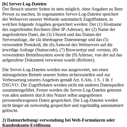
[b] Server-Log-Dateien
Der Besuch unserer Seiten ist stets möglich, ohne Angaben zu Ihrer
Person zu machen. In sogenannten Server-Log-Dateien speichert
der Webserver unserer Webseite automatisch Zugriffsdaten, in
welchen folgende Angaben gespeichert werden: Der (1) Hostname
des zugreifenden Rechners (Ihre IP-Adresse), der (2) Name der
angeforderten Datei, die (3) Uhrzeit und das Datum der
Serveranfrage, die (4) übertragene Datenmenge und das (5)
verwendete Protokoll, die (6) Antwort des Webservers auf die
jeweilige Anfrage (Statuscode), (7) Browsertyp und -version, (8)
verwendetes Betriebssystem sowie die (9) Adresse, von der auf das
aufgerufene Dokument verwiesen wurde (Referrer).
Die Server-Log-Dateien werden nur ausgewertet, um einen
störungsfreien Betrieb unserer Seiten sicherzustellen und zur
Verbesserung unseres Angebots gemäß Art. 6 Abs. 1 S. 1 lit. f
DSGVO. Die Zugriffsdaten werden nicht mit anderen Datenquellen
zusammengeführt. Ferner werden die Server-Log-Dateien getrennt
von allen anderen durch den Nutzer selbst angegebenen
personenbezogenen Daten gespeichert. Die Log-Dateien werden
nicht länger als notwendig gespeichert und regelmäßig automatisiert
gelöscht.
2) Datenerhebung/-verwendung bei Web-Formularen oder
Kundenkonto-Eröffnung