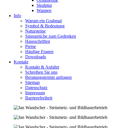
Ornamentik
Skulptur
Wappen
Info
Warum ein Grabmal
Symbol & Bedeutung
Natursteine
Sinnsprüche zum Gedenken
Hausschriften
Preise
Häufige Fragen
Downloads
Kontakt
Kontakt & Anfahrt
Schreiben Sie uns
Beratungstermin anfragen
Sitemap
Datenschutz
Impressum
Barrierefreiheit