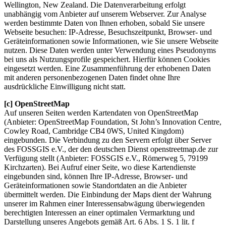
Wellington, New Zealand. Die Datenverarbeitung erfolgt
unabhängig vom Anbieter auf unserem Webserver. Zur Analyse
werden bestimmte Daten von Ihnen erhoben, sobald Sie unsere
Webseite besuchen: IP-Adresse, Besuchszeitpunkt, Browser- und
Geräteinformationen sowie Informationen, wie Sie unsere Webseite
nutzen. Diese Daten werden unter Verwendung eines Pseudonyms
bei uns als Nutzungsprofile gespeichert. Hierfür können Cookies
eingesetzt werden. Eine Zusammenführung der erhobenen Daten
mit anderen personenbezogenen Daten findet ohne Ihre
ausdrückliche Einwilligung nicht statt.
[c] OpenStreetMap
Auf unseren Seiten werden Kartendaten von OpenStreetMap
(Anbieter: OpenStreetMap Foundation, St John’s Innovation Centre,
Cowley Road, Cambridge CB4 0WS, United Kingdom)
eingebunden. Die Verbindung zu den Servern erfolgt über Server
des FOSSGIS e.V., der den deutschen Dienst openstreetmap.de zur
Verfügung stellt (Anbieter: FOSSGIS e.V., Römerweg 5, 79199
Kirchzarten). Bei Aufruf einer Seite, wo diese Kartendienste
eingebunden sind, können Ihre IP-Adresse, Browser- und
Geräteinformationen sowie Standortdaten an die Anbieter
übermittelt werden. Die Einbindung der Maps dient der Wahrung
unserer im Rahmen einer Interessensabwägung überwiegenden
berechtigten Interessen an einer optimalen Vermarktung und
Darstellung unseres Angebots gemäß Art. 6 Abs. 1 S. 1 lit. f