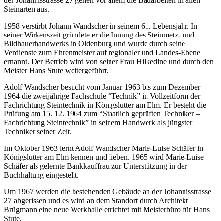
der Johannisstrasse 27 gehen vor allem die Bauarbeiten in allen
Steinarten aus.
1958 verstirbt Johann Wandscher in seinem 61. Lebensjahr. In
seiner Wirkenszeit gründete er die Innung des Steinmetz- und
Bildhauerhandwerks in Oldenburg und wurde durch seine
Verdienste zum Ehrenmeister auf regionaler und Landes-Ebene
ernannt. Der Betrieb wird von seiner Frau Hilkedine und durch den
Meister Hans Stute weitergeführt.
Adolf Wandscher besucht vom Januar 1963 bis zum Dezember
1964 die zweijährige Fachschule “Technik” in Vollzeitform der
Fachrichtung Steintechnik in Königslutter am Elm. Er besteht die
Prüfung am 15. 12. 1964 zum “Staatlich geprüften Techniker –
Fachrichtung Steintechnik” in seinem Handwerk als jüngster
Techniker seiner Zeit.
Im Oktober 1963 lernt Adolf Wandscher Marie-Luise Schäfer in
Königslutter am Elm kennen und lieben. 1965 wird Marie-Luise
Schäfer als gelernte Bankkauffrau zur Unterstützung in der
Buchhaltung eingestellt.
Um 1967 werden die bestehenden Gebäude an der Johannisstrasse
27 abgerissen und es wird an dem Standort durch Architekt
Brügmann eine neue Werkhalle errichtet mit Meisterbüro für Hans
Stute.