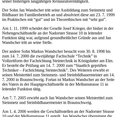
seiner bisherigen langjährigen Restauratorentätigkeit.
Der Sohn Jan Wandscher tritt seine Ausbildung zum Steinmetz und
Bildhauer im Familienbetrieb an und absolviert diese am 23. 7. 1999
im Praktischen mit “gut” und im Theorethischen mit “sehr gut”.
Am 1. 11. 1999 scheidet der Geselle Josef Krieger, der bisher in der
Nebengeschäftsstelle an der Nadorster Strasse 10 in leitender
Funktion tätig war, aufgrund gesundheitlicher Gründe aus und Jan
Wandscher tritt an seine Stelle.
Der andere Sohn Markus Wandscher besucht vom 30. 8. 1998 bis
zum 14. 7. 2000 die zweijährige Fachschule “Technik” in
Vollzeitform der Fachrichtung Steintechnik in Königslutter am Elm.
Er besteht die Prüfung am 14. 7. 2000 zum “Staatlich geprüften
Techniker – Fachrichtung Steintechnik”. Des Weiteren erwirbt er
seinen Meistertitel zum Steinmetz- und Steinbildhauermeister am 14.
7. 2000 in Braunschweig. Fortan ist Markus Wandscher an der Seite
des Vaters in der Hauptgeschäftsstelle in der Mellumstrasse 11 in
leitender Funktion tätig.
Am 7. 7. 2005 erwirbt auch Jan Wandscher seinen Meistertitel zum
Steinmetz und Steinbildhauermeister in Braunschweig.
Am 1. 4. 2006 werden die Geschäftsstellen an der Nadorster Strasse
10 und der Mellumstrasse 11 geteilt. Jan Wandscher übernimmt die