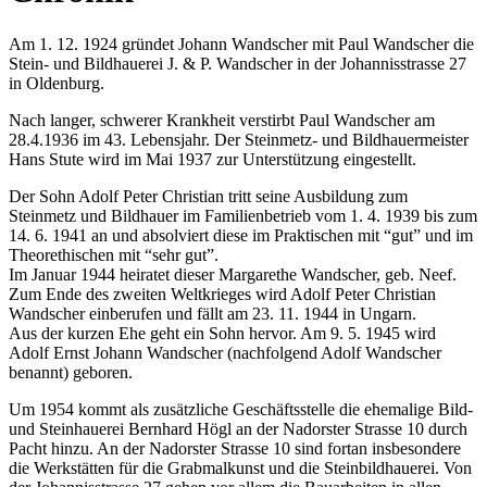
Am 1. 12. 1924 gründet Johann Wandscher mit Paul Wandscher die
Stein- und Bildhauerei J. & P. Wandscher in der Johannisstrasse 27
in Oldenburg.
Nach langer, schwerer Krankheit verstirbt Paul Wandscher am
28.4.1936 im 43. Lebensjahr. Der Steinmetz- und Bildhauermeister
Hans Stute wird im Mai 1937 zur Unterstützung eingestellt.
Der Sohn Adolf Peter Christian tritt seine Ausbildung zum
Steinmetz und Bildhauer im Familienbetrieb vom 1. 4. 1939 bis zum
14. 6. 1941 an und absolviert diese im Praktischen mit “gut” und im
Theorethischen mit “sehr gut”.
Im Januar 1944 heiratet dieser Margarethe Wandscher, geb. Neef.
Zum Ende des zweiten Weltkrieges wird Adolf Peter Christian
Wandscher einberufen und fällt am 23. 11. 1944 in Ungarn.
Aus der kurzen Ehe geht ein Sohn hervor. Am 9. 5. 1945 wird
Adolf Ernst Johann Wandscher (nachfolgend Adolf Wandscher
benannt) geboren.
Um 1954 kommt als zusätzliche Geschäftsstelle die ehemalige Bild-
und Steinhauerei Bernhard Högl an der Nadorster Strasse 10 durch
Pacht hinzu. An der Nadorster Strasse 10 sind fortan insbesondere
die Werkstätten für die Grabmalkunst und die Steinbildhauerei. Von