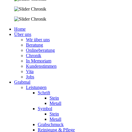
Home
Über uns
Wir über uns
Beratung
Onlineberatung
Chronik
In Memoriam
Kundenstimmen
Vita
Jobs
Grabmal
Leistungen
Schrift
Stein
Metall
Symbol
Stein
Metall
Grabschmuck
Reinigung & Pflege