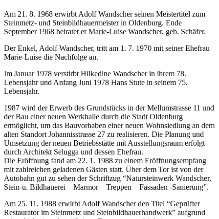
Am 21. 8. 1968 erwirbt Adolf Wandscher seinen Meistertitel zum
Steinmetz- und Steinbildhauermeister in Oldenburg. Ende
September 1968 heiratet er Marie-Luise Wandscher, geb. Schäfer.
Der Enkel, Adolf Wandscher, tritt am 1. 7. 1970 mit seiner Ehefrau
Marie-Luise die Nachfolge an.
Im Januar 1978 verstirbt Hilkedine Wandscher in ihrem 78.
Lebensjahr und Anfang Juni 1978 Hans Stute in seinem 75.
Lebensjahr.
1987 wird der Erwerb des Grundstücks in der Mellumstrasse 11 und
der Bau einer neuen Werkhalle durch die Stadt Oldenburg
ermöglicht, um das Bauvorhaben einer neuen Wohnsiedlung an dem
alten Standort Johannisstrasse 27 zu realisieren. Die Planung und
Umsetzung der neuen Betriebsstätte mit Ausstellungsraum erfolgt
durch Architekt Selugga und dessen Ehefrau.
Die Eröffnung fand am 22. 1. 1988 zu einem Eröffnungsempfang
mit zahlreichen geladenen Gästen statt. Über dem Tor ist von der
Autobahn gut zu sehen der Schriftzug “Natursteinwerk Wandscher,
Stein-u. Bildhauerei – Marmor – Treppen – Fassaden -Sanierung”.
Am 25. 11. 1988 erwirbt Adolf Wandscher den Titel “Geprüfter
Restaurator im Steinmetz und Steinbildhauerhandwerk” aufgrund