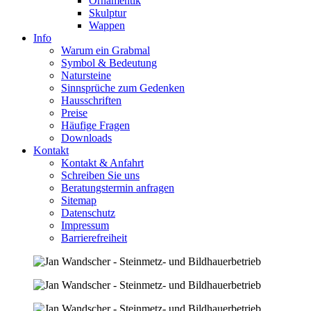
Ornamentik
Skulptur
Wappen
Info
Warum ein Grabmal
Symbol & Bedeutung
Natursteine
Sinnsprüche zum Gedenken
Hausschriften
Preise
Häufige Fragen
Downloads
Kontakt
Kontakt & Anfahrt
Schreiben Sie uns
Beratungstermin anfragen
Sitemap
Datenschutz
Impressum
Barrierefreiheit